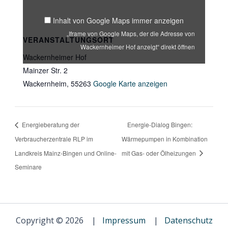
Maps
anzeigen
Inhalt von Google Maps immer anzeigen
„Iframe von Google Maps, der die Adresse von
VERANSTALTUNGSORT
Wackernheimer Hof anzeigt“ direkt öffnen
Wackernheimer Hof
Mainzer Str. 2
Wackernheim
,
55263
Google Karte anzeigen
Energieberatung der
Energie-Dialog Bingen:
Verbraucherzentrale RLP im
Wärmepumpen in Kombination
Landkreis Mainz-Bingen und Online-
mit Gas- oder Ölheizungen
Seminare
Copyright © 2026 |
Impressum
|
Datenschutz