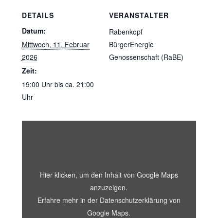
DETAILS
VERANSTALTER
Datum:
Rabenkopf
Mittwoch, 11. Februar
BürgerEnergie
2026
Genossenschaft (RaBE)
Zeit:
19:00 Uhr bis ca. 21:00
Uhr
„Iframe
von
Google
Maps,
der
die
Adresse
Hier klicken, um den Inhalt von Google Maps
von
Wackernheimer
anzuzeigen.
Hof
Erfahre mehr in der
Datenschutzerklärung von
anzeigt“
von
Google Maps
.
Google