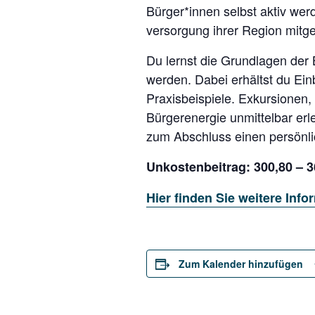
der
Bürger*innen selbst aktiv wer
die
Adres
versorgung ihrer Region mitge
von
Schlo
Du lernst die Grundlagen der
Trebni
anzeig
werden. Dabei erhältst du Einb
von
Googl
Praxisbeispiele. Exkursionen
Maps
Bürgerenergie unmittelbar er
anzei
zum Abschluss einen persönlic
Unkostenbeitrag: 300,80 – 3
Hier finden Sie weitere In
Zum Kalender hinzufügen