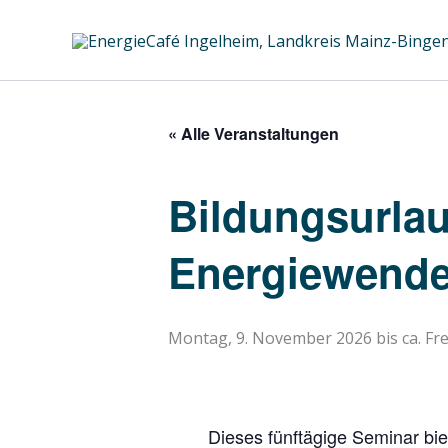
Zum
Inhalt
springen
« Alle Veranstaltungen
Bildungsurlau
Energiewende 
Montag, 9. November 2026
bis ca.
Fr
„Iframe
von
Googl
Dieses fünftägige Seminar bie
Maps,