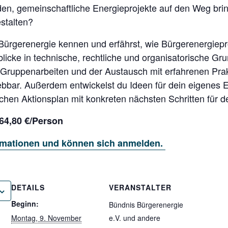
den, gemein­schaftliche Energieprojekte auf den Weg bri
se
stalten?
ß
 Bürgerenergie kennen und erfährst, wie Bürgerenergiep
tz
t“
licke in technische, rechtliche und organisatorische Gru
e
, Gruppenarbeiten und der Austausch mit erfahrenen Pra
lebbar. Außerdem entwickelst du Ideen für dein eigenes
gen
hen Aktionsplan mit konkreten nächsten Schritten für d
64,80 €/Person
formationen und können sich anmelden.
DETAILS
VERANSTALTER
Beginn:
Bündnis Bürgerenergie
Montag, 9. November
e.V. und andere