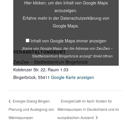
Adresse
Hier klicken, um den Inhalt von Google Maps
von
ZwoZwo
anzuzeigen.
–
Erfahre mehr in der
Datenschutzerklärung von
Stadtteilzentrum
Bingerbrück
Google Maps
.
anzeigt“
von
Google
Inhalt von Google Maps immer anzeigen
Maps
anzeigen
„Iframe von Google Maps, der die Adresse von ZwoZwo –
VERANSTALTUNGSORT
Stadtteilzentrum Bingerbrück anzeigt“ direkt öffnen
ZwoZwo – Stadtteilzentrum Bingerbrück
Koblenzer Str. 22, Raum 1.03
Bingerbrück
,
55411
Google Karte anzeigen
Energie-Dialog Bingen:
EnergieCafé im April: Kosten für
Planung und Auslegung von
Wärmepumpen in Deutschland und im
Wärmepumpen
europäischen Ausland