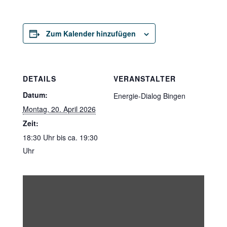
Zum Kalender hinzufügen
DETAILS
VERANSTALTER
Datum:
Energie-Dialog Bingen
Montag, 20. April 2026
Zeit:
18:30 Uhr bis ca. 19:30
Uhr
„Iframe
von
Google
Maps,
der
die