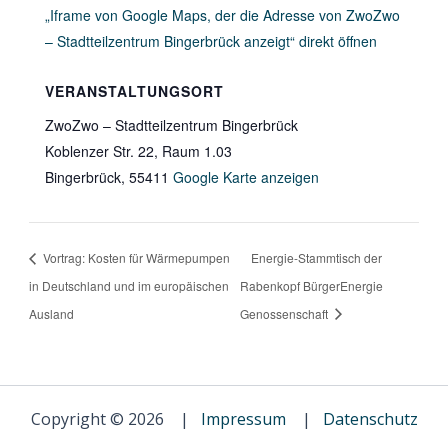
von
„Iframe von Google Maps, der die Adresse von ZwoZwo
Google
– Stadtteilzentrum Bingerbrück anzeigt“ direkt öffnen
Maps
anzeigen
VERANSTALTUNGSORT
ZwoZwo – Stadtteilzentrum Bingerbrück
Koblenzer Str. 22, Raum 1.03
Bingerbrück
,
55411
Google Karte anzeigen
Vortrag: Kosten für Wärmepumpen
Energie-Stammtisch der
in Deutschland und im europäischen
Rabenkopf BürgerEnergie
Ausland
Genossenschaft
Copyright © 2026 |
Impressum
|
Datenschutz