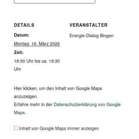
DETAILS
VERANSTALTER
Datum:
Energie-Dialog Bingen
Montag, 16. März 2026
Zeit:
18:30 Uhr bis ca. 19:30
Uhr
„Iframe
von
Google
Hier klicken, um den Inhalt von Google Maps
Maps,
anzuzeigen.
der
die
Erfahre mehr in der
Datenschutzerklärung von Google
Adresse
Maps
.
von
ZwoZwo
–
Stadtteilzentrum
Inhalt von Google Maps immer anzeigen
Bingerbrück
anzeigt“